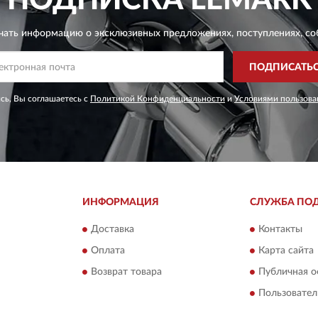
ПОДПИСКА
LEMARK
чать информацию о эксклюзивных предложениях,
поступлениях, со
ПОДПИСАТЬ
сь, Вы соглашаетесь с
Политикой Конфиденциальности
и
Условиями пользова
ИНФОРМАЦИЯ
СЛУЖБА ПО
Доставка
Контакты
Оплата
Карта сайта
Возврат товара
Публичная о
Пользовател