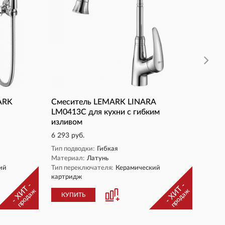
Тип по
Матер
Тип п
картр
КУ
ARK
Смеситель LEMARK LINARA
LM0413C для кухни с гибким
изливом
6 293 руб.
Тип подводки:
Гибкая
Материал:
Латунь
ий
Тип переключателя:
Керамический
картридж
- ХИТ -
- ХИТ -
продаж
продаж
КУПИТЬ