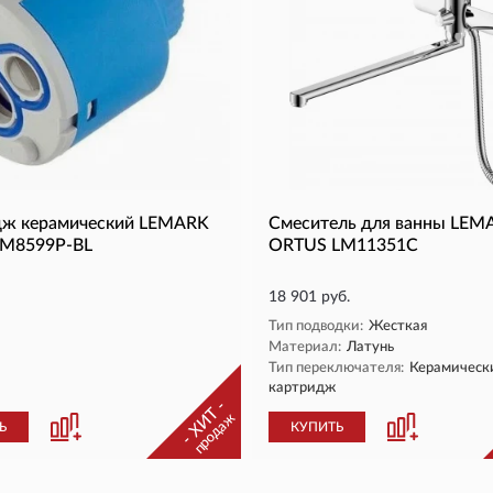
дж керамический LEMARK
Смеситель для ванны LEM
LM8599P-BL
ORTUS LM11351C
18 901 руб.
Тип подводки:
Жесткая
Материал:
Латунь
Тип переключателя:
Керамическ
картридж
- ХИТ -
продаж
Ь
КУПИТЬ