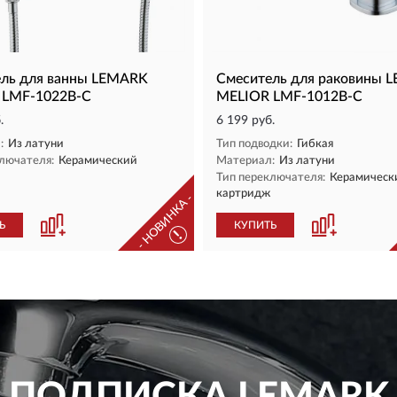
ль для ванны LEMARK
Смеситель для раковины 
 LMF-1022B-C
MELIOR LMF-1012B-C
.
6 199 руб.
:
Из латуни
Тип подводки:
Гибкая
лючателя:
Керамический
Материал:
Из латуни
Тип переключателя:
Керамическ
картридж
- НОВИНКА -
Ь
КУПИТЬ
!