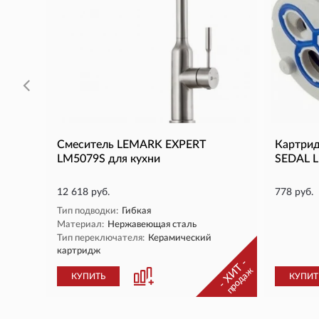
Смеситель LEMARK EXPERT
Картри
LM5079S для кухни
SEDAL 
12 618 руб.
778 руб.
Тип подводки:
Гибкая
Материал:
Нержавеющая сталь
Тип переключателя:
Керамический
картридж
- ХИТ -
продаж
КУПИТЬ
КУПИТ