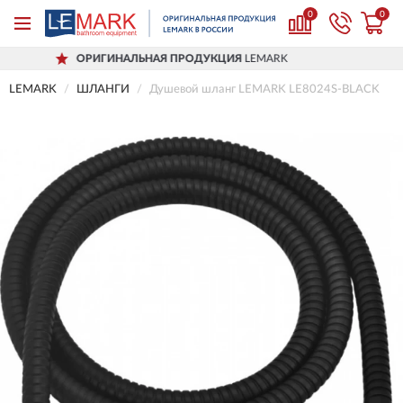
0
0
ГИНАЛЬНАЯ ПРОДУКЦИЯ
LEMARK
ДО
LEMARK
ШЛАНГИ
Душевой шланг LEMARK LE8024S-BLACK