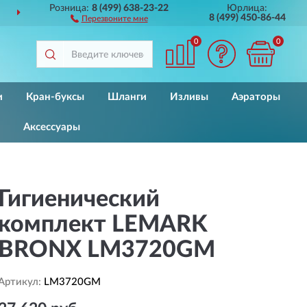
Розница:
8 (499) 638-23-22
Юрлица:
ДОСТАВИМ
ПО ВСЕЙ РОССИИ
8 (499) 450-86-44
Перезвоните мне
0
0
и
Кран-буксы
Шланги
Изливы
Аэраторы
Аксессуары
Гигиенический
комплект LEMARK
BRONX LM3720GM
Артикул:
LM3720GM