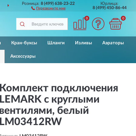
Розница:
8 (499) 638-23-22
Юрлица:
ДОСТАВИМ
ПО ВСЕЙ РОССИИ
8 (499) 450-86-44
Перезвоните мне
0
0
и
Кран-буксы
Шланги
Изливы
Аэраторы
Аксессуары
Комплект подключения
LEMARK с круглыми
вентилями, белый
LM03412RW