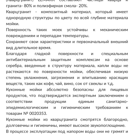
(Кварцгранит) LEMARK составляют частицы кварца и
гранита- 80% и полиэфирная смола- 20%.
Кварцгранит - композитный материал, который имеет
однородную структуры по цвету по всей глубине материала
мойки.
Поверхность таких моек устойчивы к механическим
повреждениям и перепадам температуры.
Сохраняют свои характеристики и первоначальный внешний
вид длительное время.
Благодаря гладкой поверхности и специальным
антибактериальным защитным комплексам на основе
серебра, введенные в структуру материала, капли воды не
растекаются по поверхности мойки, обеспечивая низкую
степень увлажнения, загрязнения и впитыванию красящих
веществ, таких как кофе, чай, вино, сок от свеклы и т.д.
Кухонные мойки абсолютно безопасны для пищевых
продуктов, что подтверждается экспертным заключением о
соответствии продукции единым санитарно-
эпидемиологическим и гигиеническим требованиям к
товарам № 0020353.
Кухонные мойки из кварцгранита смотрятся благородно,
долговечны и гигиеничны, имеют высокое звукопоглощение.
В процессе эксплуатации под напором воды они не гремят и