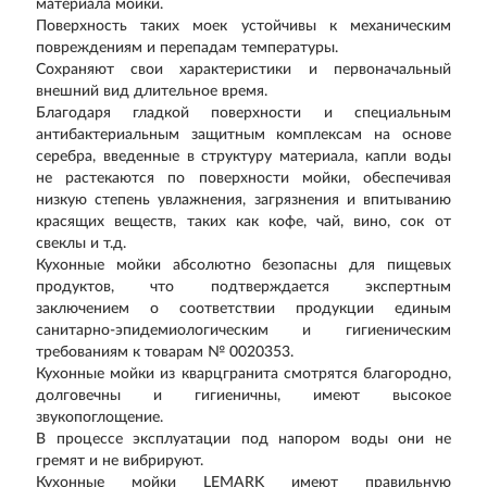
материала мойки.
Поверхность таких моек устойчивы к механическим
повреждениям и перепадам температуры.
Сохраняют свои характеристики и первоначальный
внешний вид длительное время.
Благодаря гладкой поверхности и специальным
антибактериальным защитным комплексам на основе
серебра, введенные в структуру материала, капли воды
не растекаются по поверхности мойки, обеспечивая
низкую степень увлажнения, загрязнения и впитыванию
красящих веществ, таких как кофе, чай, вино, сок от
свеклы и т.д.
Кухонные мойки абсолютно безопасны для пищевых
продуктов, что подтверждается экспертным
заключением о соответствии продукции единым
санитарно-эпидемиологическим и гигиеническим
требованиям к товарам № 0020353.
Кухонные мойки из кварцгранита смотрятся благородно,
долговечны и гигиеничны, имеют высокое
звукопоглощение.
В процессе эксплуатации под напором воды они не
гремят и не вибрируют.
Кухонные мойки LEMARK имеют правильную