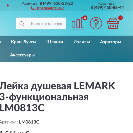
Розница:
8 (499) 638-23-22
Юрлица:
 РОССИИ
ДО 2 ЛЕТ
ГАРАН
8 (499) 450-86-44
Перезвоните мне
0
0
и
Кран-буксы
Шланги
Изливы
Аэраторы
Аксессуары
Лейка душевая LEMARK
3-функциональная
LM0813C
Артикул:
LM0813C