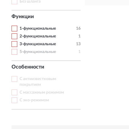
Без шланга
Функции
1-функциональные
16
2-функциональные
1
3-функциональные
13
5-функциональные
1
Особенности
С антиизвестковым
покрытием
С массажным режимом
С эко-режимом