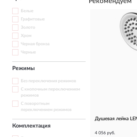
Рекомендуем
Белые
Графитовые
Золото
Хром
Черная бронза
Черные
Режимы
Без переключения режимов
С кнопочным переключением
режимов
С поворотным
переключением режимов
Душевая лейка L
Комплектация
4 056 руб.