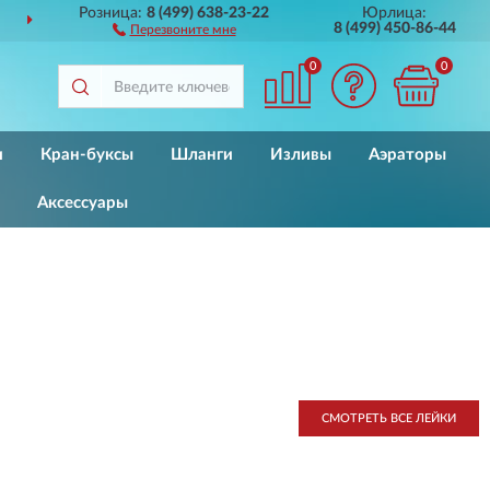
Розница:
8 (499) 638-23-22
Юрлица:
ПО ВСЕЙ РОССИИ
ДО 2 
8 (499) 450-86-44
Перезвоните мне
0
0
и
Кран-буксы
Шланги
Изливы
Аэраторы
Аксессуары
СМОТРЕТЬ ВСЕ ЛЕЙКИ