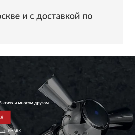
кве и с доставкой по
бытиях и многом другом
СЯ
ния
LEMARK