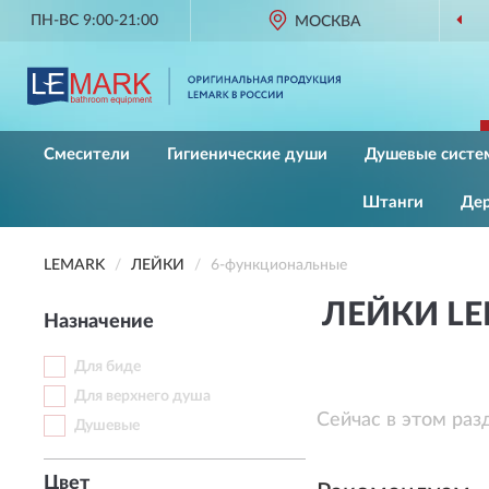
ПН-ВС 9:00-21:00
ОРИГИНАЛЬНАЯ ПРОДУ
МОСКВА
Смесители
Гигиенические души
Душевые систе
Штанги
Де
LEMARK
ЛЕЙКИ
6-функциональные
ЛЕЙКИ L
Назначение
Для биде
Для верхнего душа
Сейчас в этом раз
Душевые
Цвет