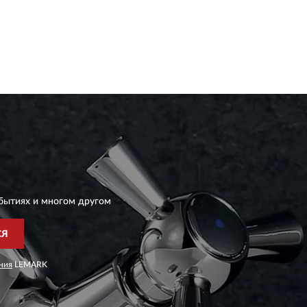
бытиях и многом другом
СЯ
ния
LEMARK