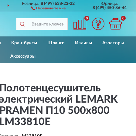
Розница:
8 (499) 638-23-22
Юрлица:
О ВСЕЙ РОССИИ
ДО 2 Л
8 (499) 450-86-44
Перезвоните мне
0
0
и
Кран-буксы
Шланги
Изливы
Аэраторы
Аксессуары
Полотенцесушитель
электрический LEMARK
PRAMEN П10 500x800
LM33810E