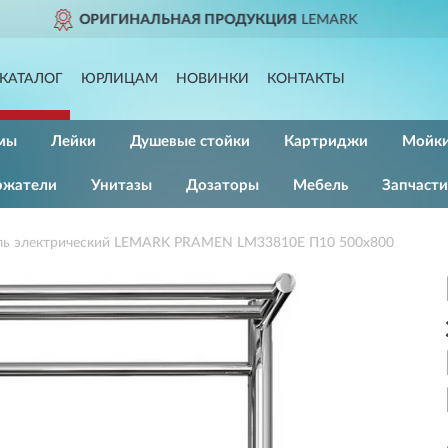
ЦИЯ
LEMARK
ДОСТАВИМ
П
КАТАЛОГ
ЮРЛИЦАМ
НОВИНКИ
КОНТАКТЫ
мы
Лейки
Душевые стойки
Картриджи
Мойк
ржатели
Унитазы
Дозаторы
Мебель
Запчасти
ль электрический LEMARK PRAMEN LM33810E П10 500x800