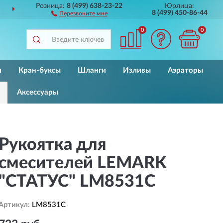
Розница:
8 (499) 638-23-22
Юрлица:
ИМ
ПО ВСЕЙ РОССИИ
ДО 
8 (499) 450-86-44
Перезвоните мне
0
0
и
Кран-буксы
Шланги
Изливы
Аэраторы
Аксессуары
Рукоятка для
смесителей LEMARK
"СТАТУС" LM8531C
Артикул:
LM8531C