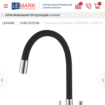
0
0
Я ПРОДУКЦИЯ
LEMARK
ДОСТАВИМ
ПО
LEMARK
СМЕСИТЕЛИ
Смеситель LEMARK COMFORT LM3075C дл