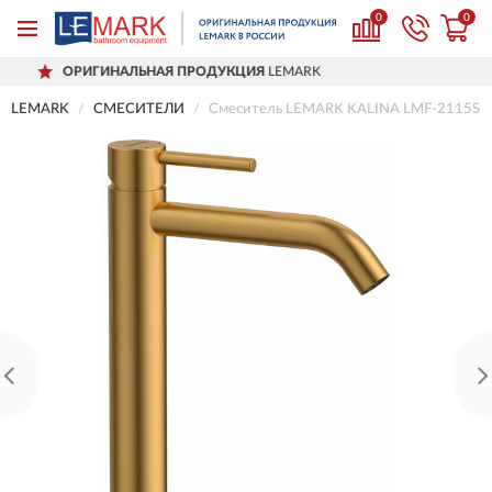
0
0
ЛЬНАЯ ПРОДУКЦИЯ
LEMARK
ДОСТАВ
LEMARK
СМЕСИТЕЛИ
Смеситель LEMARK KALINA LMF-2115S-B