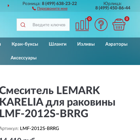
Розница:
8 (499) 638-23-22
Юрлица:
ДОСТАВИМ
ПО ВСЕЙ РОССИИ
8 (499) 450-86-44
Перезвоните мне
0
0
и
Кран-буксы
Шланги
Изливы
Аэраторы
Аксессуары
Смеситель LEMARK
KARELIA для раковины
LMF-2012S-BRRG
Артикул:
LMF-2012S-BRRG