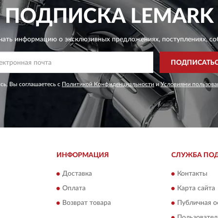
ПОДПИСКА
LEMARK
чать информацию о эксклюзивных предложениях,
поступлениях, со
ПОДПИСАТЬ
сь, Вы соглашаетесь с
Политикой Конфиденциальности
и
Условиями пользова
ИНФОРМАЦИЯ
СЛУЖБА ПО
Доставка
Контакты
Оплата
Карта сайта
Возврат товара
Публичная о
Пользовател