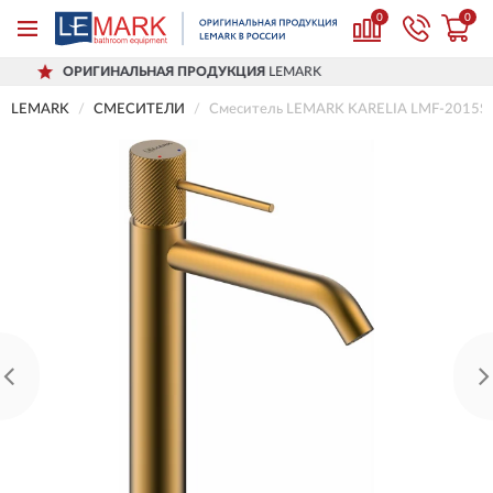
0
0
ГИНАЛЬНАЯ ПРОДУКЦИЯ
LEMARK
ДО
LEMARK
СМЕСИТЕЛИ
Смеситель LEMARK KARELIA LMF-2015S-