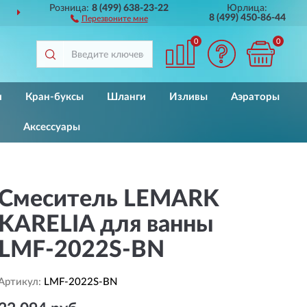
Розница:
8 (499) 638-23-22
Юрлица:
ДОСТАВИМ
ПО ВСЕЙ РОССИИ
8 (499) 450-86-44
Перезвоните мне
0
0
и
Кран-буксы
Шланги
Изливы
Аэраторы
Аксессуары
Смеситель LEMARK
KARELIA для ванны
LMF-2022S-BN
Артикул:
LMF-2022S-BN