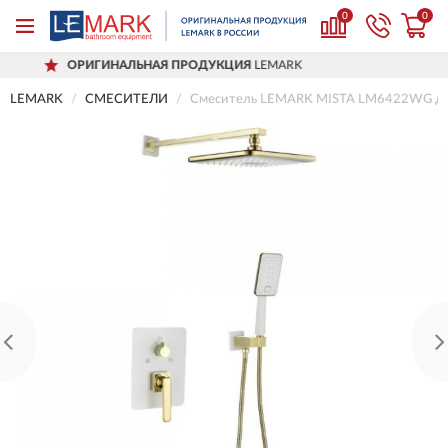
0
0
НАЛЬНАЯ ПРОДУКЦИЯ
LEMARK
ДОСТ
LEMARK
СМЕСИТЕЛИ
Смеситель LEMARK MISTA LM6422WG для 