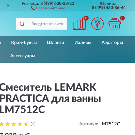
Розница:
8 (499) 638-23-22
Юрлица:
ДОСТАВИМ
ПО ВСЕЙ РОССИИ
8 (499) 450-86-44
Перезвоните мне
0
0
и
Кран-буксы
Шланги
Изливы
Аэраторы
Аксессуары
Смеситель LEMARK
PRACTICA для ванны
LM7512C
Артикул:
LM7512C
(1)