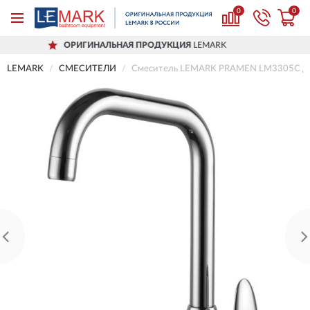
0
0
РИГИНАЛЬНАЯ ПРОДУКЦИЯ
LEMARK
Д
LEMARK
СМЕСИТЕЛИ
Смеситель LEMARK PRAMEN LM3305C дл