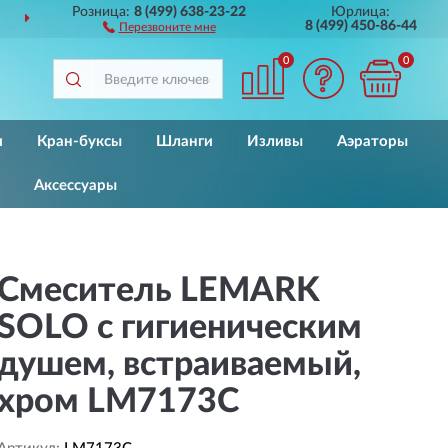
Розница:
8 (499) 638-23-22
Юрлица:
ДОСТАВИМ
ПО ВСЕЙ РОССИИ
8 (499) 450-86-44
Перезвоните мне
0
0
и
Кран-буксы
Шланги
Изливы
Аэраторы
Аксессуары
Смеситель LEMARK
SOLO с гигиеническим
душем, встраиваемый,
хром LM7173C