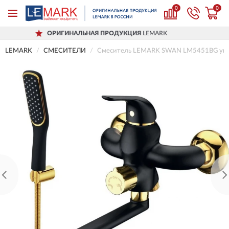
0
0
РИГИНАЛЬНАЯ ПРОДУКЦИЯ
LEMARK
LEMARK
СМЕСИТЕЛИ
Смеситель LEMARK SWAN LM5451BG уни