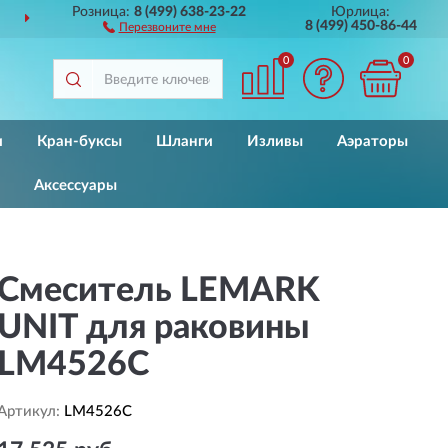
Розница:
8 (499) 638-23-22
Юрлица:
ДОСТАВИМ
ПО ВСЕЙ РОССИИ
8 (499) 450-86-44
Перезвоните мне
0
0
и
Кран-буксы
Шланги
Изливы
Аэраторы
Аксессуары
Смеситель LEMARK
UNIT для раковины
LM4526C
Артикул:
LM4526C