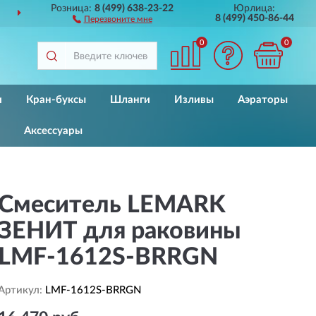
Розница:
8 (499) 638-23-22
Юрлица:
СЕЙ РОССИИ
ДО 2 ЛЕТ
ГА
8 (499) 450-86-44
Перезвоните мне
0
0
и
Кран-буксы
Шланги
Изливы
Аэраторы
Аксессуары
Смеситель LEMARK
ЗЕНИТ для раковины
LMF-1612S-BRRGN
Артикул:
LMF-1612S-BRRGN