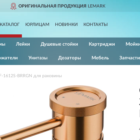
EMARK
ДОСТАВИМ
ПО В
КАТАЛОГ
ЮРЛИЦАМ
НОВИНКИ
КОНТАКТЫ
мы
Лейки
Душевые стойки
Картриджи
Мойк
ржатели
Унитазы
Дозаторы
Мебель
Запчасти
-1612S-BRRGN для раковины