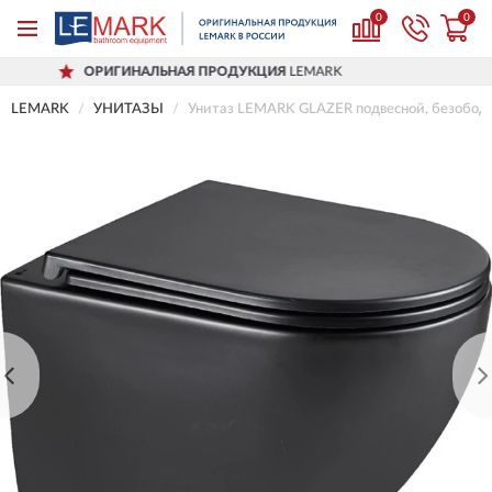
0
0
ИНАЛЬНАЯ ПРОДУКЦИЯ
LEMARK
ДОС
LEMARK
УНИТАЗЫ
Унитаз LEMARK GLAZER подвесной, безободко