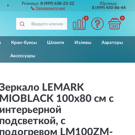
Розница:
8 (499) 638-23-22
Юрлица:
ДОСТАВИМ
ПО ВСЕЙ РОССИИ
8 (499) 450-86-44
Перезвоните мне
0
0
и
Кран-буксы
Шланги
Изливы
Аэраторы
Аксессуары
Зеркало LEMARK
MIOBLACK 100х80 см с
интерьерной
подсветкой, с
подогревом LM100ZM-