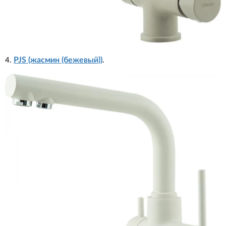
PJS (жасмин (бежевый))
4.
.