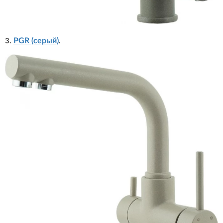
PGR (серый)
3.
.