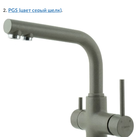
PGS (цвет серый шелк)
2.
.