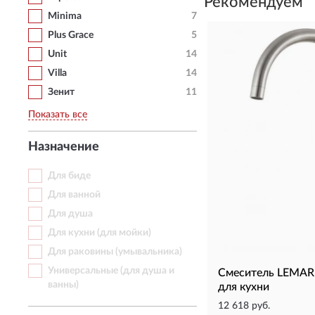
Рекомендуем
Minima
7
Plus Grace
5
Unit
14
Villa
14
Зенит
11
Показать все
Назначение
Для биде
Для ванной
Для душа
Для кухни (для мойки)
Для раковины (умывальника)
Универсальные (для душа и
Смеситель LEMAR
ванны)
для кухни
12 618 руб.