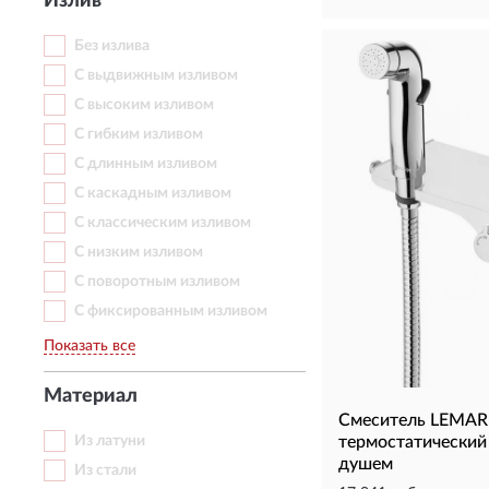
Излив
Без излива
С выдвижным изливом
С высоким изливом
С гибким изливом
С длинным изливом
С каскадным изливом
С классическим изливом
С низким изливом
С поворотным изливом
С фиксированным изливом
Показать все
Материал
Смеситель LEMA
Из латуни
термостатический
душем
Из стали