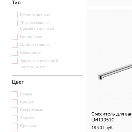
Тип
Бесконтактные
Двухрычажные
(двухвентильные)
Кнопочные
Однорычажные
Сенсорные
Термостатические (с
термостатом)
Цвет
Белые
Бронза
Графитовые
Смеситель для в
Золото
LM11351C
Красные
18 901 руб.