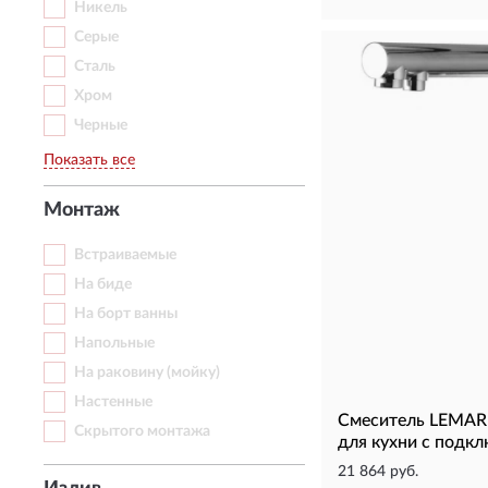
Никель
Серые
Сталь
Хром
Черные
Показать все
Монтаж
Встраиваемые
На биде
На борт ванны
Напольные
На раковину (мойку)
Настенные
Смеситель LEMA
Скрытого монтажа
для кухни с подк
21 864 руб.