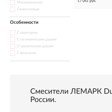
17 041 руб.
Металлические
Силиконовые
Особенности
С аэратором
С гигиеническим душем
С тропическим душем
С фильтром
Смесители ЛЕМАРК Duet
России.