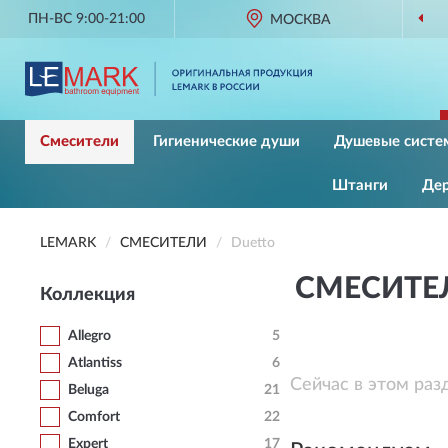
ПН-ВС 9:00-21:00
МОСКВА
Смесители
Гигиенические души
Душевые систе
Штанги
Де
LEMARK
СМЕСИТЕЛИ
Duetto
СМЕСИТЕ
Коллекция
Allegro
5
Atlantiss
6
Сейчас в этом раз
Beluga
21
Comfort
22
Expert
17