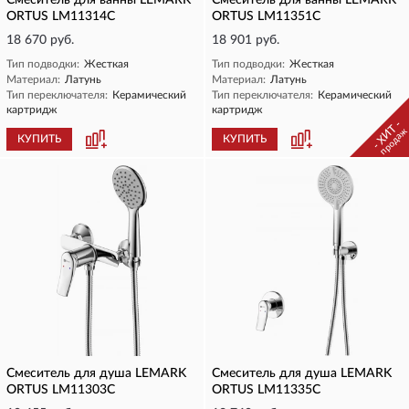
Смеситель для ванны LEMARK
Смеситель для ванны LEMARK
ORTUS LM11314C
ORTUS LM11351C
18 670 руб.
18 901 руб.
Тип подводки:
Жесткая
Тип подводки:
Жесткая
Материал:
Латунь
Материал:
Латунь
Тип переключателя:
Керамический
Тип переключателя:
Керамический
картридж
картридж
- ХИТ -
продаж
КУПИТЬ
КУПИТЬ
Смеситель для душа LEMARK
Смеситель для душа LEMARK
ORTUS LM11303C
ORTUS LM11335C